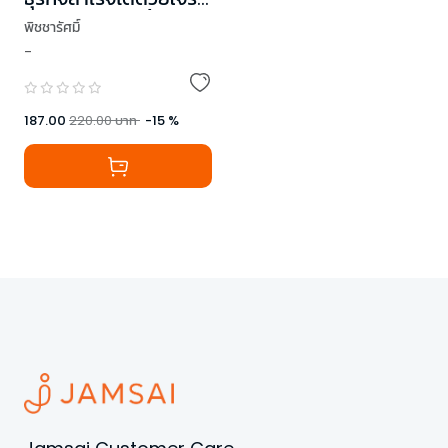
(ฉบับปรับปรุงเนื้อหา)
พิชชารัศมิ์
-
187.00
220.00
บาท
-
15
%