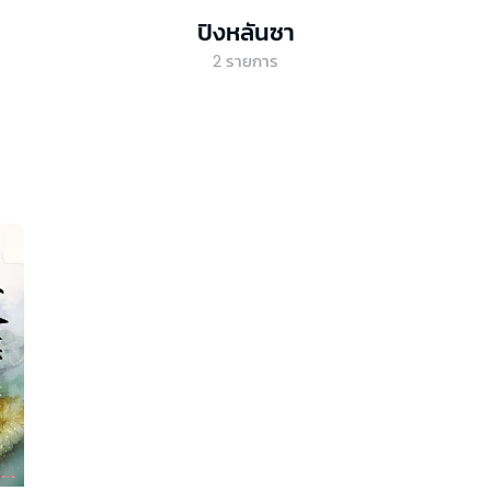
ปิงหลันซา
2
รายการ