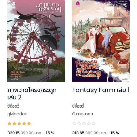
ภาพวาดโครงกระดูก
Fantasy Farm เล่ม 1
เล่ม 2
ซีจื่อซวี่
ซีจื่อซวี่
qMondae
ธันวาตุลาคม
339.15
399.00
บาท
-
15
%
313.65
369.00
บาท
-
15
%