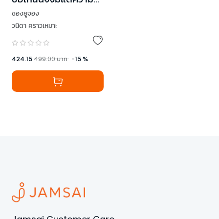
สุข
ชองยูจอง
วนิดา คราวเหมาะ
424.15
499.00
บาท
-
15
%