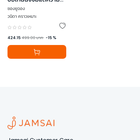
สุข
ชองยูจอง
วนิดา คราวเหมาะ
424.15
499.00
บาท
-
15
%