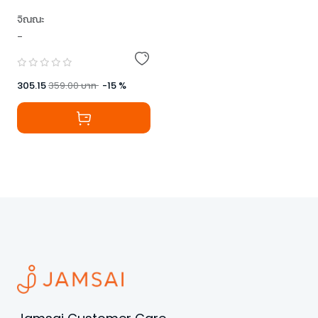
จิณณะ
-
305.15
359.00
บาท
-
15
%