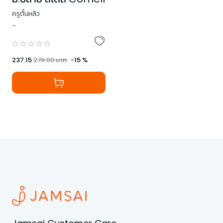
ครูต้้นหลิว
-
237.15
279.00
บาท
-
15
%