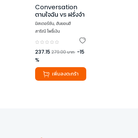
Conversation
ตามใจฉัน vs ฝรั่งจ๋า
มิสเตอร์ซัน
,
ฮันยอนฮี
สาริณี โพธิ์เงิน
237.15
-
15
279.00
บาท
%
เพิ่มลงตะกร้า