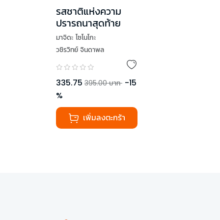
รสชาติแห่งความ
ปรารถนาสุดท้าย
มาจิดะ โซโนโกะ
วชิรวิทย์ จินดาพล
335.75
-
15
395.00
บาท
%
เพิ่มลงตะกร้า