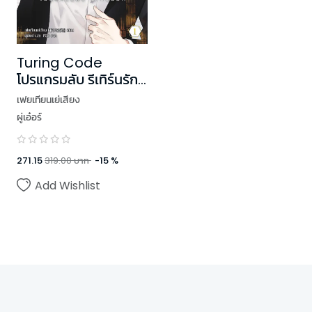
Turing Code
โปรแกรมลับ รีเทิร์นรัก
เล่ม 1
เฟยเทียนเย่เสียง
ผู่เอ๋อร์
271.15
319.00
บาท
-
15
%
Add Wishlist