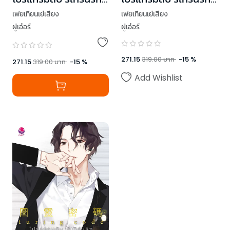
เล่ม 2 (ฉบับปรับปรุง
2
เฟยเทียนเย่เสียง
เฟยเทียนเย่เสียง
เนื้อหา)
ผู่เอ๋อร์
ผู่เอ๋อร์
271.15
319.00
บาท
-
15
%
271.15
319.00
บาท
-
15
%
Add Wishlist