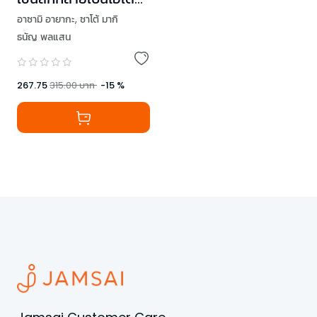
ทรงพลัง
อาซามิ อายากะ
,
ซาโต้ มากิ
ธนัญ พลแสน
267.75
315.00
บาท
-
15
%