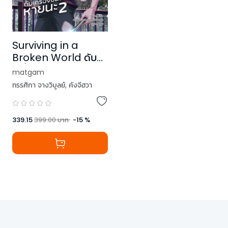
Surviving in a
Broken World ดับ
เครื่องชนผจญวันแห่ง
matgam
หายนะ เล่ม 2
ทรรศิกา จางวิบูลย์
,
คังจีฮวา
339.15
399.00
บาท
-
15
%