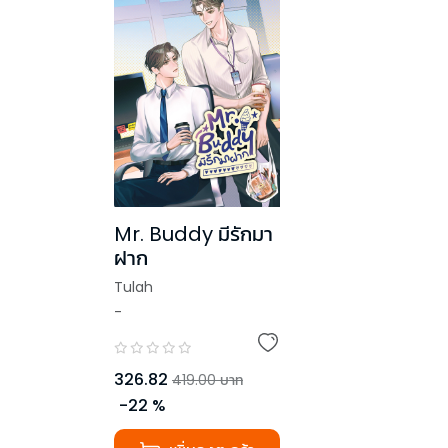
Mr. Buddy มีรักมา
ฝาก
Tulah
-
326.82
419.00
บาท
-
22
%