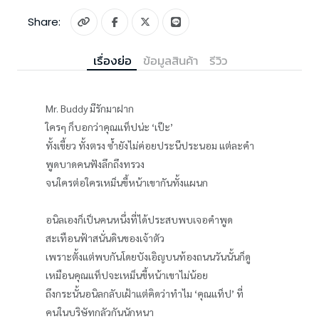
Share:
เรื่องย่อ
ข้อมูลสินค้า
รีวิว
Mr. Buddy มีรักมาฝาก
ใครๆ ก็บอกว่าคุณแท็ปน่ะ ‘เป๊ะ’
ทั้งเขี้ยว ทั้งตรง ซ้ำยังไม่ค่อยประนีประนอม แต่ละคำ
พูดบาดคนฟังลึกถึงทรวง
จนใครต่อใครเหม็นขี้หน้าเขากันทั้งแผนก
อนิลเองก็เป็นคนหนึ่งที่ได้ประสบพบเจอคำพูด
สะเทือนฟ้าสนั่นดินของเจ้าตัว
เพราะตั้งแต่พบกันโดยบังเอิญบนท้องถนนวันนั้นก็ดู
เหมือนคุณแท็ปจะเหม็นขี้หน้าเขาไม่น้อย
ถึงกระนั้นอนิลกลับเฝ้าแต่คิดว่าทำไม ‘คุณแท็ป’ ที่
คนในบริษัทกลัวกันนักหนา