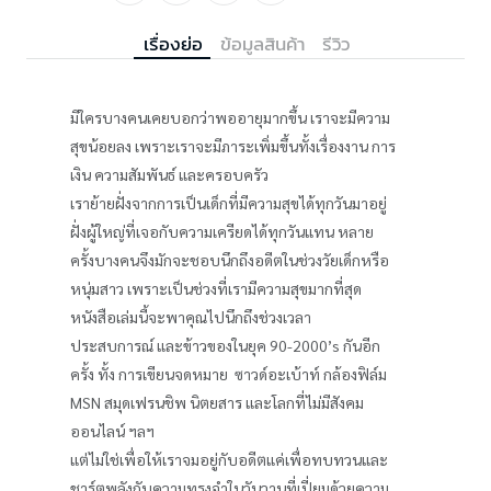
เรื่องย่อ
ข้อมูลสินค้า
รีวิว
มีใครบางคนเคยบอกว่าพออายุมากขึ้น เราจะมีความ
สุขน้อยลง เพราะเราจะมีภาระเพิ่มขึ้นทั้งเรื่องงาน การ
เงิน ความสัมพันธ์ และครอบครัว
เราย้ายฝั่งจากการเป็นเด็กที่มีความสุขได้ทุกวันมาอยู่
ฝั่งผู้ใหญ่ที่เจอกับความเครียดได้ทุกวันแทน หลาย
ครั้งบางคนจึงมักจะชอบนึกถึงอดีตในช่วงวัยเด็กหรือ
หนุ่มสาว เพราะเป็นช่วงที่เรามีความสุขมากที่สุด
หนังสือเล่มนี้จะพาคุณไปนึกถึงช่วงเวลา
ประสบการณ์ และข้าวของในยุค 90-2000’s กันอีก
ครั้ง ทั้ง การเขียนจดหมาย ซาวด์อะเบ้าท์ กล้องฟิล์ม
MSN สมุดเฟรนชิพ นิตยสาร และโลกที่ไม่มีสังคม
ออนไลน์ ฯลฯ
แต่ไม่ใช่เพื่อให้เราจมอยู่กับอดีตแค่เพื่อทบทวนและ
ชาร์ตพลังกับความทรงจำในวันวานที่เปี่ยมด้วยความ