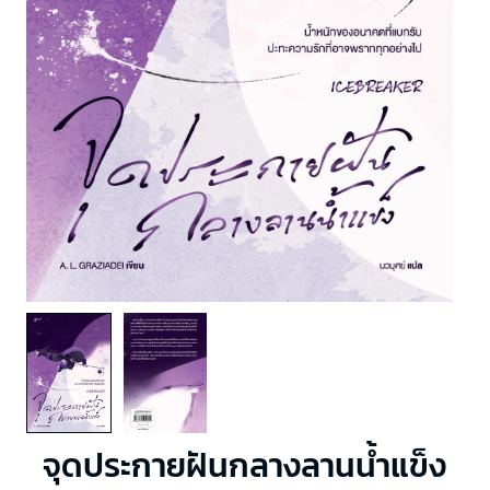
จุดประกายฝันกลางลานน้ำแข็ง