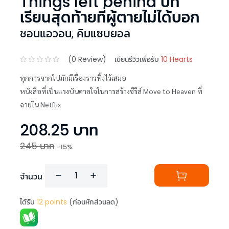
Things left behind บท
เรียนสุดท้ายที่ผู้ตายไม่ได้บอก
ชอนแอวอน
,
คิมแซบยอล
(
0
Review)
เขียนรีวิวเพื่อรับ
10 Hearts
ทุกการจากไปมักมีเรื่องราวทิ้งไว้เสมอ
หนังสือที่เป็นแรงบันดาลใจในการสร้างซีรีส์ Move to Heaven ที่
ฉายใน Netflix
208.25
บาท
245
บาท
-
15
%
จำนวน
ได้รับ
12
points
(ก่อนหักส่วนลด)