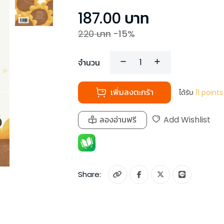
187.00
บาท
220
บาท
-
15
%
จำนวน
เพิ่มลงตะกร้า
ได้รับ
11
points
ลองอ่านฟรี
Add Wishlist
Share: