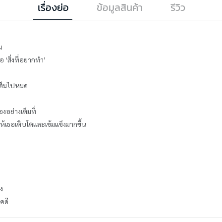
เรื่องย่อ
ข้อมูลสินค้า
รีวิว
น
อ ‘สิ่งที่อยากทำ’
เต็มไปหมด
อย่างเต็มที่
เธอเติบโตและเข้มแข็งมากขึ้น
ง
คดี