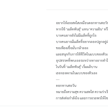
อยากให้เธอสดใสเหมือนดอกทานตะวั
หากใช้ ‘เมล็ดพันธุ์’ แทน ‘ความฝัน’ หรื
บางคนอาจยังไม่มีเมล็ดที่ถูกใจ
บางคนอาจมีเมล็ดที่อยากลองปลูกอยู่
ขอเพียงเชื่อมั่น กล้าลอง
และสนุกกับการใช้ชีวิตในแบบของตัวเอง
อุปสรรคที่พบเจอระหว่างทางอาจทำให้
ในวันที่ ‘เมล็ดพันธุ์’ เริ่มผลิบาน
เธอจะงดงามในแบบของตัวเอง
---
ดอกทานตะวัน
หมายถึงความสุข ความสดใส ความร่าเริ
การส่งต่อกำลังใจ และการอวยพรให้โช