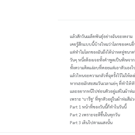
แล้วสักวันเมล็ดพันธุ์อย่างฉันจะงดงาม
เคยรู้สึกแบบนี้บ้างไหมว่าโลกของคนอ
แต่ทำไมโลกของฉันถึงได้น่าหดหู่ขนาดน
วันๆ หนึ่งต้องเจอทั้งคำพูดเป็นพิษจา
ทั้งความคิดแง่ลบที่คอยแต่เอาตัวเอง
แล้วไหนจะความกลัวที่ฉุดรั้งไว้ไม่ให้ลง
หากเธอมักสะสมวันเวลาแย่ๆ ที่ทำให้ห
และอยากหนีไปซ่อนตัวอยู่แต่ในผ้าห่มเ
เพราะ ‘บารีซู’ ที่ซุกตัวอยู่ในผ้าห่มส
Part 1 หน้าที่ของวันนี้ก็ทำในวันนี้
Part 2 เพราะจะดีขึ้นในทุกวัน
Part 3 เดินไปตามแสงนั้น