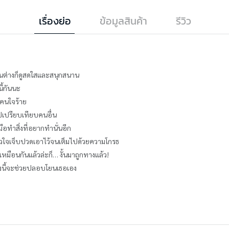
เรื่องย่อ
ข้อมูลสินค้า
รีวิว
ื่นต่างก็ดูสดใสและสนุกสนาน
ี้กันนะ
กคนใจร้าย
ไปเปรียบเทียบคนอื่น
มือทำสิ่งที่อยากทำนั่นอีก
ัวใจเจ็บปวดเอาไว้จนเต็มไปด้วยความโกรธ
หมือนกันแล้วล่ะก็… งั้นมาถูกทางแล้ว!
ีม่วงนี้จะช่วยปลอบโยนเธอเอง