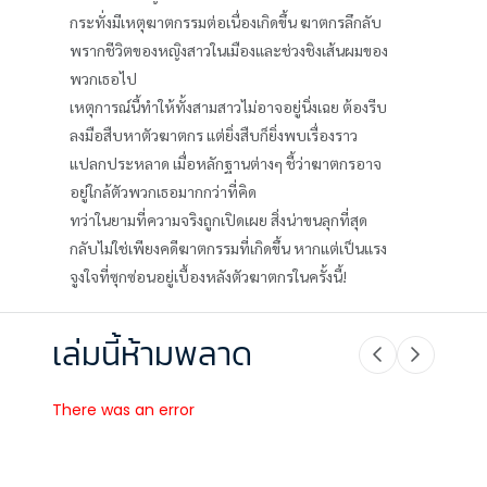
กระทั่งมีเหตุฆาตกรรมต่อเนื่องเกิดขึ้น ฆาตกรลึกลับ
พรากชีวิตของหญิงสาวในเมืองและช่วงชิงเส้นผมของ
พวกเธอไป
เหตุการณ์นี้ทำให้ทั้งสามสาวไม่อาจอยู่นิ่งเฉย ต้องรีบ
ลงมือสืบหาตัวฆาตกร แต่ยิ่งสืบก็ยิ่งพบเรื่องราว
แปลกประหลาด เมื่อหลักฐานต่างๆ ชี้ว่าฆาตกรอาจ
อยู่ใกล้ตัวพวกเธอมากกว่าที่คิด
ทว่าในยามที่ความจริงถูกเปิดเผย สิ่งน่าขนลุกที่สุด
กลับไม่ใช่เพียงคดีฆาตกรรมที่เกิดขึ้น หากแต่เป็นแรง
จูงใจที่ซุกซ่อนอยู่เบื้องหลังตัวฆาตกรในครั้งนี้!
เล่มนี้ห้ามพลาด
There was an error