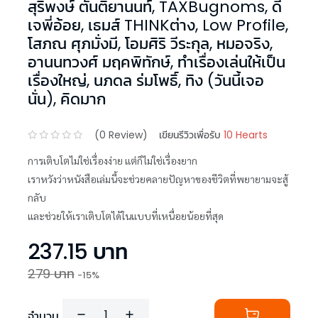
สุริพงษ์ ตันติยานนท์
,
TAXBugnoms
,
ดี
เจพี่อ้อย
,
เธมส์ THINKต่าง
,
Low Profile
,
โสภณ ศุภมั่งมี
,
โอมศิริ วีระกุล
,
หมอจริง
,
อานนทวงศ์ มฤคพิทักษ์
,
ทำเรื่องเล่นให้เป็น
เรื่องใหญ่
,
นภดล ร่มโพธิ์
,
ทิง (วันนี้เจอ
นั่น)
,
คิดมาก
(
0
Review)
เขียนรีวิวเพื่อรับ
10 Hearts
การเติบโตไม่ใช่เรื่องง่าย แต่ก็ไม่ใช่เรื่องยาก
เราหวังว่าหนังสือเล่มนี้จะช่วยคลายปัญหาของชีวิตที่พยายามจะสู้
กลับ
และช่วยให้เราเติบโตได้ในแบบที่เหนื่อยน้อยที่สุด
237.15
บาท
279
บาท
-
15
%
จำนวน