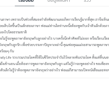
เรียนภาษา เพราะเป็นช่วงที่สมองกำลังพัฒนาและเกิดการเรียนรู้มากที่สุด เราจึงเ
ติบโตขึ้นเป็นเด็กสองภาษา พ่อแม่ท่านใดท่านหนึ่งต้องพูดกับเจ้าตัวเล็กด้วยภาษาอ
้เองไปโดยธรรมชาติ
่รู้จะพูดภาษาอังกฤษกับลูกอย่างไร บางครั้งนึกคำศัพท์ไม่ออก หรือเรียบเรียง
ดอังกฤษกับลูกรัก เพื่อช่วยบรรเทาปัญหาเหล่านี้ คุณพ่อคุณแม่จะสามารถพูดภาษา
ร้อมๆ กัน
Daily Life รวบรวมประโยคที่ใช้ในชีวิตประจำวันไว้หลายพันประโยค ตั้งแต่ตื่นนอน
ึงเข้านอน เมื่อต้องการพูดภาษาอังกฤษกับลูก แต่ไม่รู้ว่าจะพูดอย่างไร ขอเพียงห
าตัวเล็กไม่รู้ว่าต้องพูดภาษาอังกฤษว่าอย่างไร พ่อแม่ก็สามารถเปิดหนังสือและตอบ