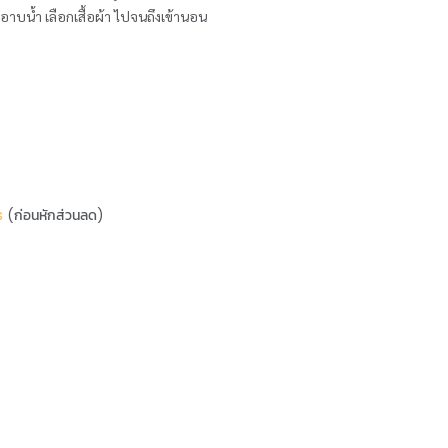
อาบน้ำ เลือกเสื้อผ้า ไปจนถึงเข้านอน
s
(ก่อนหักส่วนลด)