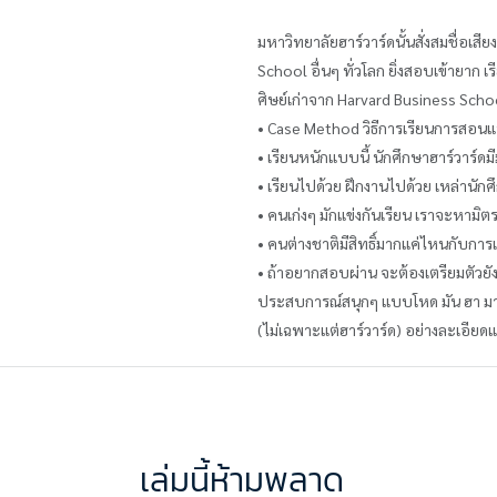
มหาวิทยาลัยฮาร์วาร์ดนั้นสั่งสมชื่อเ
School อื่นๆ ทั่วโลก ยิ่งสอบเข้ายาก เ
ศิษย์เก่าจาก Harvard Business Schoo
• Case Method วิธีการเรียนการสอนแบบ
• เรียนหนักแบบนี้ นักศึกษาฮาร์วาร์ดมีม
• เรียนไปด้วย ฝึกงานไปด้วย เหล่านักศ
• คนเก่งๆ มักแข่งกันเรียน เราจะหามิต
• คนต่างชาติมีสิทธิ์มากแค่ไหนกับการเข
• ถ้าอยากสอบผ่าน จะต้องเตรียมตัวยัง
ประสบการณ์สนุกๆ แบบโหด มัน ฮา มาพ
(ไม่เฉพาะแต่ฮาร์วาร์ด) อย่างละเอียด
เล่มนี้ห้ามพลาด