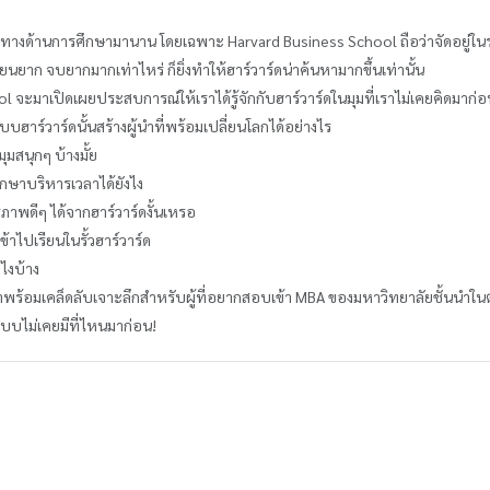
สียงทางด้านการศึกษามานาน โดยเฉพาะ Harvard Business School ถือว่าจัดอยู่ใน
รียนยาก จบยากมากเท่าไหร่ ก็ยิ่งทำให้ฮาร์วาร์ดน่าค้นหามากขึ้นเท่านั้น
l จะมาเปิดเผยประสบการณ์ให้เราได้รู้จักกับฮาร์วาร์ดในมุมที่เราไม่เคยคิดมาก่อ
ฮาร์วาร์ดนั้นสร้างผู้นำที่พร้อมเปลี่ยนโลกได้อย่างไร
ุมสนุกๆ บ้างมั้ย
ึกษาบริหารเวลาได้ยังไง
รภาพดีๆ ได้จากฮาร์วาร์ดงั้นเหรอ
้าไปเรียนในรั้วฮาร์วาร์ด
ไงบ้าง
ร้อมเคล็ดลับเจาะลึกสำหรับผู้ที่อยากสอบเข้า MBA ของมหาวิทยาลัยชั้นนำใ
แบบไม่เคยมีที่ไหนมาก่อน!