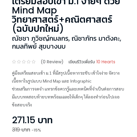
เตรียมสอบเข้า ม.1 ง่ายๆ ด้วย
Mind Map
วิทยาศาสตร์+คณิตศาสตร์
(ฉบับปกใหม่)
ณัชชา ภูวิชญ์กมลกร
,
ณิชาภัทร มาตังคะ
,
กมลทิพย์ สุขบางนบ
(
0
Review)
เขียนรีวิวเพื่อรับ
10 Hearts
คู่มือเตรียมสอบเข้า ม.1 ที่มีสรุปเนื้อหากระชับ เข้าใจง่าย จัดวาง
เนื้อหาในรูปแบบ Mind Map และ Infographic
ช่วยเสริมการจดจำ แทรกข้อควรรู้และเทคนิคที่จำเป็นต่อการสอบ
มีแบบทดสอบท้ายบทพร้อมเฉลยให้เด็กๆ ได้ลองทำก่อนไปเจอ
ข้อสอบจริง
271.15
บาท
319
บาท
-
15
%