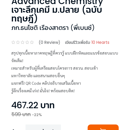
Advanced Chemistry
เจาะลึกเคมี ม.ปลาย (ฉบับ
ทฤษฎี)
ภก.ธนโชติ เรืองสาตรา (พี่เบนซ์)
(
0
Review)
เขียนรีวิวเพื่อรับ
10 Hearts
สรุปทุกเนื้อหาภาคทฤษฎีที่ควรรู้ แบบฝึกหัดและแนวข้อสอบแบบ
จัดเต็ม!
เหมาะสำหรับผู้ที่เตรียมสอบโครงการ สอวน. สอบเข้า
มหาวิทยาลัย และสนามสอบอื่นๆ
แจกฟรี! QR Code คลิปอธิบายเสริมเนื้อหา
รู้ลึกเรื่องเคมี เก่ง! มั่นใจ! พร้อมสอบติด!
467.22
บาท
599
บาท
-
22
%