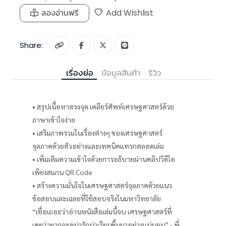
ลองอ่านฟรี
Add Wishlist
Share:
เรื่องย่อ
ข้อมูลสินค้า
รีวิว
• สรุปเนื้อหาตรงจุด เคลียร์ศัพท์เศรษฐศาสตร์ด้วย
ภาษาเข้าใจง่าย
• เสริมภาพรวมในเรื่องต่างๆ ของเศรษฐศาสตร์
จุลภาคด้วยตัวอย่างและเทคนิคแทรกตลอดเล่ม
• เพิ่มเติมความเข้าใจด้วยการอธิบายผ่านคลิปวิดีโอ
เพียงสแกน QR Code
• สร้างความมั่นใจในเศรษฐศาสตร์จุลภาคด้วยแนว
ข้อสอบและเฉลยที่ใช้สอบจริงในมหาวิทยาลัย
“เชื่อเถอะว่าอ่านหนังสือเล่มนี้จบ เศรษฐศาสตร์ที่
เคยว่ายากจะดูน่ารักน่าเรียนขึ้นมาอย่างแน่นอน” - พี่