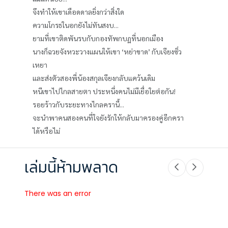
จึงทำให้เขาเดือดดาลยิ่งกว่าสิ่งใด
ความโกรธในอกยังไม่ทันสงบ...
ยามที่เขาติดพันรบกับกองทัพกบฏที่นอกเมือง
นางก็ฉวยจังหวะวางแผนให้เขา ‘หย่าขาด’ กับเจียงซิ่ว
เหยา
และส่งตัวสองพี่น้องสกุลเจียงกลับแคว้นเดิม
หนีเขาไปไกลสายตา ประหนึ่งคนไม่มีเยื่อใยต่อกัน!
รอยร้าวกับระยะทางไกลครานี้...
จะนำพาคนสองคนที่ใจยังรักให้กลับมาครองคู่อีกครา
ได้หรือไม่
เล่มนี้ห้ามพลาด
There was an error