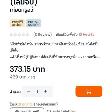
(เล่มจบ)
เทียนหรูอวี้
(
0
Review)
เขียนรีวิวเพื่อรับ
10 Hearts
‘เจียงซิ่วรุ่น’ หนีจากจวนรัชทายาทกลับแคว้นเดิม ตัดขาดไม่เหลือ
เยื่อใย
แต่ ‘เฟิ่งหลีอู๋’ ผู้ไม่เคยปล่อยสิ่งที่ต้องการหลุดมือ... จะยอมหรือ
ความรักที่ยิ่งหนียิ่งตาม ถึงเวลาไล่ล่าข้ามแคว้น!
373.15
บาท
439
บาท
-
15
%
จำนวน
ได้รับ
21
points
(ก่อนหักส่วนลด)
ลองอ่านฟรี
Add Wishlist