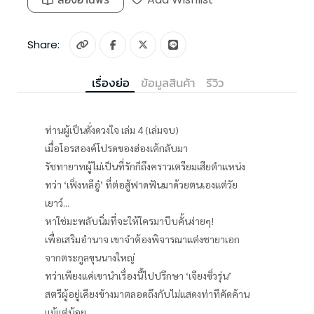
Share:
เรื่องย่อ
ข้อมูลสินค้า
รีวิว
ท่านผู้เป็นดั่งดวงใจ เล่ม 4 (เล่มจบ)
เมื่อโอรสองค์โปรดของฮ่องเต้กลับมา
รัชทายาทผู้ไม่เป็นที่รักก็ถึงคราวเตรียมเสียตำแหน่ง
ทว่า ‘เฟิ่งหลีอู๋’ ที่ต่อสู้ฟาดฟันมาด้วยตนเองแต่วัย
เยาว์...
หาใช่มะพลับนิ่มที่จะให้ใครมาบีบคั้นง่ายๆ!
เพื่อเสริมอำนาจ เขาจำต้องพิจารณาแต่งชายาเอก
จากตระกูลขุนนางใหญ่
ทว่าเพียงแค่เขานำเรื่องนี้ไปปรึกษา ‘เจียงซิ่วรุ่น’
สตรีผู้อยู่เคียงข้างมาตลอดถึงกับไม่แสดงท่าทีคัดค้าน
แม้แต่น้อย...