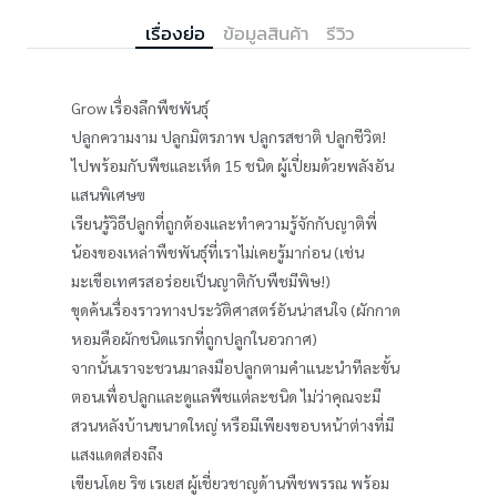
เรื่องย่อ
ข้อมูลสินค้า
รีวิว
Grow เรื่องลึกพืชพันธุ์
ปลูกความงาม ปลูกมิตรภาพ ปลูกรสชาติ ปลูกชีวิต!
ไปพร้อมกับพืชและเห็ด 15 ชนิด ผู้เปี่ยมด้วยพลังอัน
แสนพิเศษฃ
เรียนรู้วิธีปลูกที่ถูกต้องและทำความรู้จักกับญาติพี่
น้องของเหล่าพืชพันธุ์ที่เราไม่เคยรู้มาก่อน (เช่น
มะเขือเทศรสอร่อยเป็นญาติกับพืชมีพิษ!)
ขุดค้นเรื่องราวทางประวัติศาสตร์อันน่าสนใจ (ผักกาด
หอมคือผักชนิดแรกที่ถูกปลูกในอวกาศ)
จากนั้นเราจะชวนมาลงมือปลูกตามคำแนะนำทีละขั้น
ตอนเพื่อปลูกและดูแลพืชแต่ละชนิด ไม่ว่าคุณจะมี
สวนหลังบ้านขนาดใหญ่ หรือมีเพียงขอบหน้าต่างที่มี
แสงแดดส่องถึง
เขียนโดย ริซ เรเยส ผู้เชี่ยวชาญด้านพืชพรรณ พร้อม