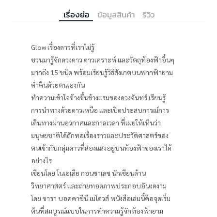
เรื่องย่อ
ข้อมูลสินค้า
รีวิว
Glow เรื่องดาวที่เราไม่รู้
ชวนมารู้จักดวงดาว ดาวเคราะห์ และวัตถุท้องฟ้าอื่นๆ
มากถึง 15 ชนิด พร้อมเรียนรู้วิธีสังเกตบนฟากฟ้ายาม
ค่ำคืนด้วยตนเองกัน
ทำความเข้าใจข้างขึ้นข้างแรมของดวงจันทร์ เรียนรู้
การนำทางด้วยดาวเหนือ และเปิดประสบการณ์การ
เดินทางผ่านอวกาศและกาลเวลา ที่เผยให้เห็นว่า
มนุษยชาติได้ถักทอเรื่องราวและประวัติศาสตร์ของ
ตนเข้ากับกลุ่มดาวที่ส่องแสงอยู่บนท้องฟ้าของเราได้
อย่างไร
เขียนโดย โนเอเลีย กอนซาเลซ นักเขียนด้าน
วิทยาศาสตร์ และถ่ายทอดภาพประกอบอันงดงาม
โดย ซารา บอคคาชีนี เมโดวส์ หนังสือเล่มนี้คือจุดเริ่ม
ต้นที่สมบูรณ์แบบในการทำความรู้จักท้องฟ้ายาม