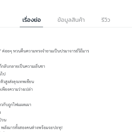
เรื่องย่อ
ข้อมูลสินค้า
รีวิว
ี๋ย’ ค่อยๆ หวนคืนความทรงจำยามเป็นปรมาจารย์วิถีมาร
ว’ ก็กลับกลายเป็นความเย็นชา
ยนไป
ัวสูงส่งดุจเทพเซียน
ือเพียงความว่างเปล่า
ุราวกับถูกไฟแผดเผา
ง
นป่วน
.. พลังมารทั้งสองคนต่างพร้อมจะปะทุ!