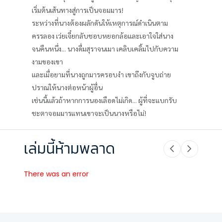
เริ่มต้นเส้นทางสู่การเป็นจอมมาร!
ระหว่างที่นางต้องผลักดันให้เหตุการณ์ดำเนินตาม
ครรลอง เว่ยเจี๋ยกลับชอบหยอกล้อและเอาใจใส่นาง
จนคืนหนึ่ง... นางดื่มสุราจนเมา เคลิบเคลิ้มไปกับความ
งามของเขา
และเมื่อยามที่นางถูกมารครอบงำ เขาถึงกับจูบถ่าย
ปราณให้นางต่อหน้าผู้อื่น
เช่นนี้แล้วถ้าหากการนองเลือดไม่เกิด... ผู้ที่จะแบกรับ
ชะตาจอมมารแทนเขาจะเป็นนางหรือไม่!
เล่มนี้ห้ามพลาด
There was an error