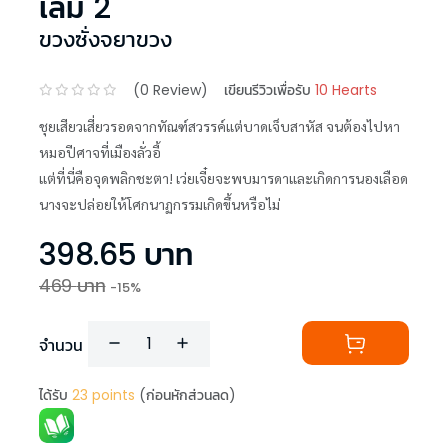
เล่ม 2
ขวงซั่งจยาขวง
(
0
Review)
เขียนรีวิวเพื่อรับ
10 Hearts
ชุยเสียวเสี่ยวรอดจากทัณฑ์สวรรค์แต่บาดเจ็บสาหัส จนต้องไปหา
หมอปีศาจที่เมืองลั่วอี้
แต่ที่นี่คือจุดพลิกชะตา! เว่ยเจี๋ยจะพบมารดาและเกิดการนองเลือด
นางจะปล่อยให้โศกนาฏกรรมเกิดขึ้นหรือไม่
398.65
บาท
469
บาท
-
15
%
จำนวน
ได้รับ
23
points
(ก่อนหักส่วนลด)