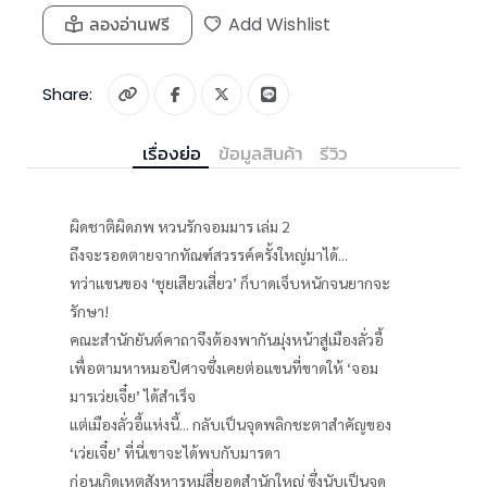
ลองอ่านฟรี
Add Wishlist
Share:
เรื่องย่อ
ข้อมูลสินค้า
รีวิว
ผิดชาติผิดภพ หวนรักจอมมาร เล่ม 2
ถึงจะรอดตายจากทัณฑ์สวรรค์ครั้งใหญ่มาได้...
ทว่าแขนของ ‘ชุยเสียวเสี่ยว’ ก็บาดเจ็บหนักจนยากจะ
รักษา!
คณะสำนักยันต์คาถาจึงต้องพากันมุ่งหน้าสู่เมืองลั่วอี้
เพื่อตามหาหมอปีศาจซึ่งเคยต่อแขนที่ขาดให้ ‘จอม
มารเว่ยเจี๋ย’ ได้สำเร็จ
แต่เมืองลั่วอี้แห่งนี้... กลับเป็นจุดพลิกชะตาสำคัญของ
‘เว่ยเจี๋ย’ ที่นี่เขาจะได้พบกับมารดา
ก่อนเกิดเหตุสังหารหมู่สี่ยอดสำนักใหญ่ ซึ่งนับเป็นจุด