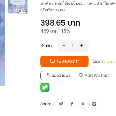
นางต้องผลักดันให้เขาเป็นจอมมารตามประวัติศาสตร์ แ
กลับเป็นนางเอง!
398.65
บาท
469
บาท
-
15
%
จำนวน
เพิ่มลงตะกร้า
ได้รับ
23
point
ลองอ่านฟรี
Add Wishlist
Share: