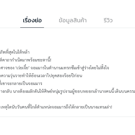
เรื่องย่อ
ข้อมูลสินค้า
รีวิว
ัพที่สุดในใต้หล้า
ยันต์คาถากำเนิดมาพร้อมชะตานี้!
ีศาจของ ‘เว่ยเจี๋ย’ จอมมารในตำนานแทรกซึมเข้าสู่ร่างโดยไม่ตั้งใจ
เกิดความวุ่นวายทำให้ย้อนเวลาไปยุคสองร้อยปีก่อน
ก่อนที่เขาจะกลายเป็นจอมมาร
ทางกลับ นางต้องผลักดันให้ศิษย์หนุ่มรูปงามผู้ชอบหยอกเย้านางคนนี้ เดินบนค
.. เหตุใดนับวันคนที่ใกล้ตำแหน่งจอมมารถึงได้กลายเป็นนางแทนเล่า!