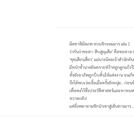
ผิดชาติผิดภพ หวนรักจอมมาร เล่ม 1
ว่ากันว่าชะตา ‘สิบสูญเสีย’ คือชะตาอาภ
‘ชุยเสียวเสี่ยว’ แม่นางน้อยเจ้าสำนัก
มิหนำซ้ำนางยังเคราะห์ร้ายถูกลูกแก้วป
ทั้งยังอาภัพถูกบีบคั้นให้แต่งงาน จน
จึงได้พบเว่ยเจี๋ยเมื่อครั้งยังหนุ่ม... 
เพื่อคงไว้ซึ่งประวัติศาสตร์และหาหน
หวาดกลัว!
แต่ยิ่งพยายามชักนำเขาสู่เส้นทางมาร.