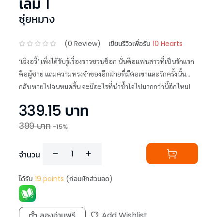
เล่ม 1
ซุ่ยหมาง
(
0
Review)
เขียนรีวิวเพื่อรับ
10 Hearts
‘เฉิงอวี้’ เพิ่งได้รับรู้เรื่องราวชวนช็อก นั่นคือแฟนสาวที่เป็นรักแรก
คือผู้ชาย แถมความทรงจำของอีกฝ่ายที่มีต่อเขาและรักครั้งนั้น...
กลับหายไปจนหมดสิ้น จะมีอะไรที่น่าช้ำใจไปมากกว่านี้อีกไหม!
339.15
บาท
399
บาท
-
15
%
จำนวน
ได้รับ
19
points
(ก่อนหักส่วนลด)
ลองอ่านฟรี
Add Wishlist