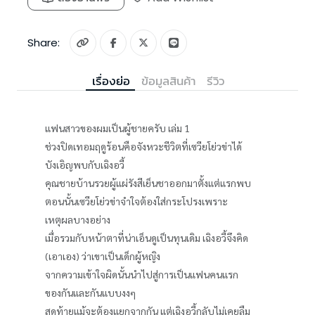
Share:
เรื่องย่อ
ข้อมูลสินค้า
รีวิว
แฟนสาวของผมเป็นผู้ชายครับ เล่ม 1
ช่วงปิดเทอมฤดูร้อนคือจังหวะชีวิตที่เซวียโย่วข่าได้
บังเอิญพบกับเฉิงอวี้
คุณชายบ้านรวยผู้แผ่รังสีเย็นชาออกมาตั้งแต่แรกพบ
ตอนนั้นเซวียโย่วข่าจำใจต้องใส่กระโปรงเพราะ
เหตุผลบางอย่าง
เมื่อรวมกับหน้าตาที่น่าเอ็นดูเป็นทุนเดิม เฉิงอวี้จึงคิด
(เอาเอง) ว่าเขาเป็นเด็กผู้หญิง
จากความเข้าใจผิดนั้นนำไปสู่การเป็นแฟนคนแรก
ของกันและกันแบบงงๆ
สุดท้ายแม้จะต้องแยกจากกัน แต่เฉิงอวี้กลับไม่เคยลืม