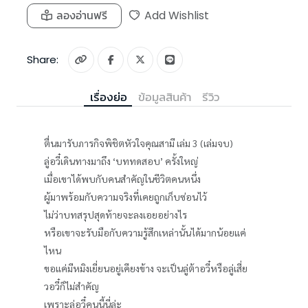
ลองอ่านฟรี
Add Wishlist
Share:
เรื่องย่อ
ข้อมูลสินค้า
รีวิว
ตื่นมารับภารกิจพิชิตหัวใจคุณสามี เล่ม 3 (เล่มจบ)
ลู่อวี๋เดินทางมาถึง ‘บททดสอบ’ ครั้งใหญ่
เมื่อเขาได้พบกับคนสำคัญในชีวิตคนหนึ่ง
ผู้มาพร้อมกับความจริงที่เคยถูกเก็บซ่อนไว้
ไม่ว่าบทสรุปสุดท้ายจะลงเอยอย่างไร
หรือเขาจะรับมือกับความรู้สึกเหล่านั้นได้มากน้อยแค่
ไหน
ขอแค่มีหมิงเยี่ยนอยู่เคียงข้าง จะเป็นลู่ต้าอวี๋หรือลู่เสี่ย
วอวี๋ก็ไม่สำคัญ
เพราะลู่อวี๋คนนี้นี่ล่ะ