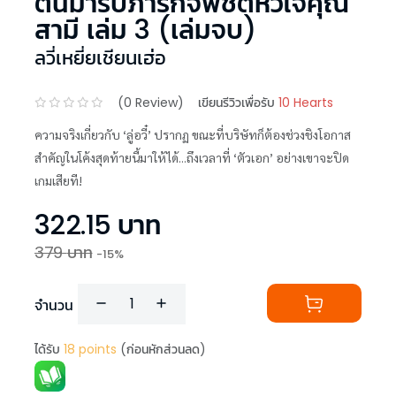
ตื่นมารับภารกิจพิชิตหัวใจคุณ
สามี เล่ม 3 (เล่มจบ)
ลวี่เหยี่ยเชียนเฮ่อ
(
0
Review)
เขียนรีวิวเพื่อรับ
10 Hearts
ความจริงเกี่ยวกับ ‘ลู่อวี๋’ ปรากฏ ขณะที่บริษัทก็ต้องช่วงชิงโอกาส
สำคัญในโค้งสุดท้ายนี้มาให้ได้...ถึงเวลาที่ ‘ตัวเอก’ อย่างเขาจะปิด
เกมเสียที!
322.15
บาท
379
บาท
-
15
%
จำนวน
ได้รับ
18
points
(ก่อนหักส่วนลด)