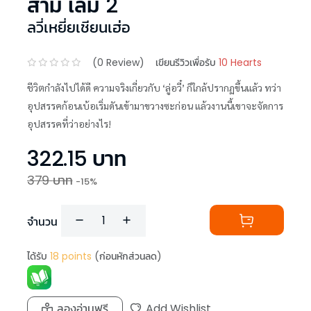
สามี เล่ม 2
ลวี่เหยี่ยเชียนเฮ่อ
(
0
Review)
เขียนรีวิวเพื่อรับ
10 Hearts
ชีวิตกำลังไปได้ดี ความจริงเกี่ยวกับ ‘ลู่อวี๋’ ก็ใกล้ปรากฏขึ้นแล้ว ทว่า
อุปสรรคก้อนเบ้อเริ่มดันเข้ามาขวางซะก่อน แล้วงานนี้เขาจะจัดการ
อุปสรรคที่ว่าอย่างไร!
322.15
บาท
379
บาท
-
15
%
จำนวน
ได้รับ
18
points
(ก่อนหักส่วนลด)
ลองอ่านฟรี
Add Wishlist