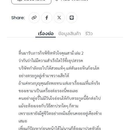
Share:
เรื่องย่อ
ข้อมูลสินค้า
รีวิว
ตื่นมารับภารกิจพิชิตหัวใจคุณสามี เล่ม 2
ว่ากันว่าไม่มีความสำเร็จใดไร้ซึ่งอุปสรรค
บริษัทกำลังจะไปได้สวยแท้ๆ แต่ดันเจอหินก้อนโต
อย่างตระกูลลู่เข้ามาขวางเสียได้
ถ้าแค่ทวงบุญคุณยังพอทน แต่เอาเรื่องแม่ที่แท้จริง
ของเขามาเป็นเครื่องต่อรองนี่พอเลย
คนอย่างลู่อวี๋ไม่มีวันใจอ่อนให้กับตระกูลนี้อีกต่อไป
แม้จะต้องเจอกับวิธีสกปรกใดๆ ก็ตาม
เพราะเขายังมีคู่ชีวิตอย่างหมิงเยี่ยนคอยอยู่เคียงข้าง
เสมอ
เพิ่งแก้ปัญหาก่อนหน้าได้ไม่นานก็ต้องมาปวดหัวยิ่ง