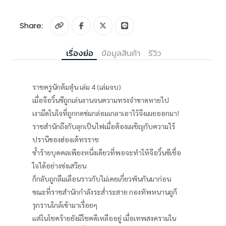
Share:
เรื่องย่อ
ข้อมูลสินค้า
รีวิว
ราชครูนักต้มตุ๋น เล่ม 4 (เล่มจบ)
เมื่อจีอวิ๋นซีถูกเล่นงานจนความทรงจำขาดหายไป
เงามืดในใจที่ถูกกดข่มกล่อมเกลาเอาไว้จึงเผยออกมา!
ราชสำนักถึงกับลุกเป็นไฟเมื่อต้องเผชิญกับความไร้
ปรานีของฮ่องเต้ทรราช
ซ้ำร้ายบุคคลเพียงหนึ่งเดียวที่พอจะทำให้จีอวิ๋นซีเชื่อ
ใจได้อย่างซ่งเสวียน
ก็กลับถูกลืมเลือนราวกับไม่เคยเกี่ยวพันกันมาก่อน
ขณะที่ราชสำนักกำลังระส่ำระสาย กองทัพหนานถูก็
รุกรานใกล้เข้ามาเรื่อยๆ
แต่ในโชคร้ายยังมีโชคดีเหลืออยู่ เมื่อเทพสงครามใน