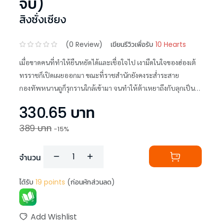
จบ)
สิงซั่งเซียง
(
0
Review)
เขียนรีวิวเพื่อรับ
10 Hearts
เมื่อขาดคนที่ทำให้ยืนหยัดได้และเชื่อใจไป เงามืดในใจของฮ่องเต้
ทรราชก็เปิดเผยออกมา ขณะที่ราชสำนักยังคงระส่ำระสาย
กองทัพหนานถูก็รุกรานใกล้เข้ามา จนทำให้ต้าเหยาถึงกับลุกเป็น
ไฟ
330.65
บาท
389
บาท
-
15
%
จำนวน
ได้รับ
19
points
(ก่อนหักส่วนลด)
Add Wishlist