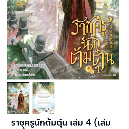
ราชครูนักต้มตุ๋น เล่ม 4 (เล่ม