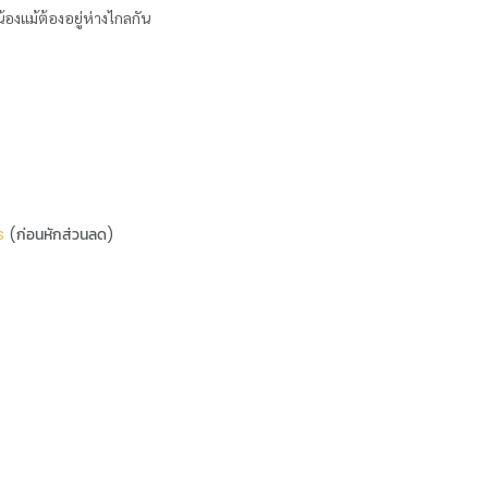
องแม้ต้องอยู่ห่างไกลกัน
s
(ก่อนหักส่วนลด)