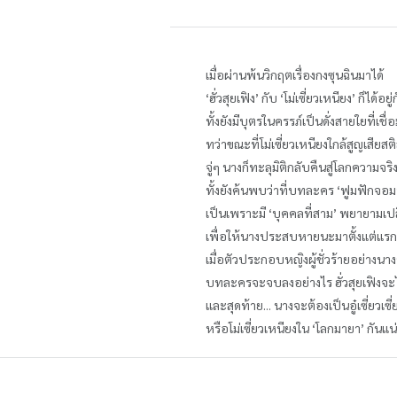
เมื่อผ่านพ้นวิกฤตเรื่องกงซุนฉินมาได้
‘ฮั่วสุยเฟิง’ กับ ‘โม่เซี่ยวเหนียง’ ก็ได้อ
ทั้งยังมีบุตรในครรภ์เป็นดั่งสายใยที่เช
ทว่าขณะที่โม่เซี่ยวเหนียงใกล้สูญเสี
จู่ๆ นางก็ทะลุมิติกลับคืนสู่โลกความจริง
ทั้งยังค้นพบว่าที่บทละคร ‘ฟูมฟักจ
เป็นเพราะมี ‘บุคคลที่สาม’ พยายามเปล
เพื่อให้นางประสบหายนะมาตั้งแต่แรกเ
เมื่อตัวประกอบหญิงผู้ชั่วร้ายอย่างน
บทละครจะจบลงอย่างไร ฮั่วสุยเฟิงจะได
และสุดท้าย... นางจะต้องเป็นอู๋เซี่ยวเซ
หรือโม่เซี่ยวเหนียงใน ‘โลกมายา’ กันแน่