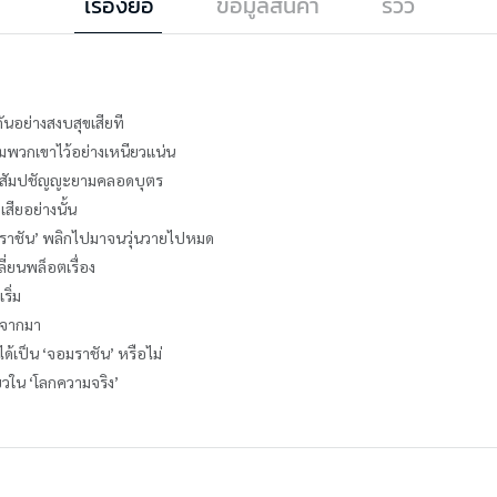
เรื่องย่อ
ข้อมูลสินค้า
รีวิว
ยู่กันอย่างสงบสุขเสียที
ื่อมพวกเขาไว้อย่างเหนียวแน่น
ยสติสัมปชัญญะยามคลอดบุตร
เสียอย่างนั้น
อมราชัน’ พลิกไปมาจนวุ่นวายไปหมด
ี่ยนพล็อตเรื่อง
ริ่ม
างจากมา
้เป็น ‘จอมราชัน’ หรือไม่
ี่ยวใน ‘โลกความจริง’