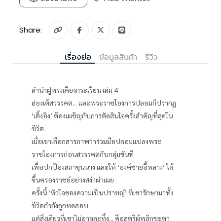
Share:
เรื่องย่อ
ข้อมูลสินค้า
รีวิว
ลำนำฝูหรงเคียงกระเรียน เล่ม 4
ฮ่องเต้สวรรคต... และพระราชโองการปลอมก็ปรากฏ
‘เติ้งอิง’ ต้องเผชิญกับการตัดสินใจครั้งสำคัญที่สุดใน
ชีวิต
เมื่อเขาเลือกสารภาพว่าร่วมมือปลอมแปลงพระ
ราชโองการก่อนสวรรคตกับกลุ่มขันที
เพื่อปกป้องสภาขุนนาง และให้ ‘องค์ชายอี้หลาง’ ได้
ขึ้นครองราชย์อย่างสง่าผ่าเผย
ครั้งนี้ ‘หัวใจของความเป็นปราชญ์’ ที่เขารักษามาทั้ง
ชีวิตกำลังถูกทดสอบ
แต่สิ่งเดียวที่เขาไม่อาจละทิ้ง... คือสตรีผู้พลิกชะตา