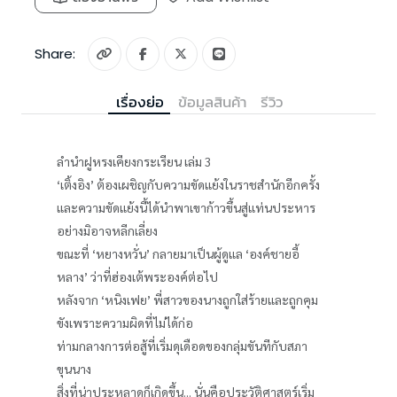
Share:
เรื่องย่อ
ข้อมูลสินค้า
รีวิว
ลำนำฝูหรงเคียงกระเรียน เล่ม 3
‘เติ้งอิง’ ต้องเผชิญกับความขัดแย้งในราชสำนักอีกครั้ง
และความขัดแย้งนี้ได้นำพาเขาก้าวขึ้นสู่แท่นประหาร
อย่างมิอาจหลีกเลี่ยง
ขณะที่ ‘หยางหวั่น’ กลายมาเป็นผู้ดูแล ‘องค์ชายอี้
หลาง’ ว่าที่ฮ่องเต้พระองค์ต่อไป
หลังจาก ‘หนิงเฟย’ พี่สาวของนางถูกใส่ร้ายและถูกคุม
ขังเพราะความผิดที่ไม่ได้ก่อ
ท่ามกลางการต่อสู้ที่เริ่มดุเดือดของกลุ่มขันทีกับสภา
ขุนนาง
สิ่งที่น่าประหลาดก็เกิดขึ้น... นั่นคือประวัติศาสตร์เริ่ม