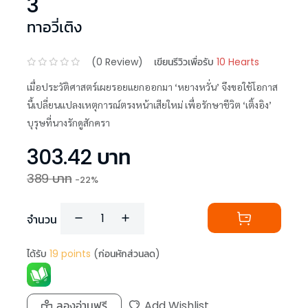
3
ทาอวี่เติง
(
0
Review)
เขียนรีวิวเพื่อรับ
10 Hearts
เมื่อประวัติศาสตร์เผยรอยแยกออกมา ‘หยางหวั่น’ จึงขอใช้โอกาส
นี้เปลี่ยนแปลงเหตุการณ์ตรงหน้าเสียใหม่ เพื่อรักษาชีวิต ‘เติ้งอิง’
บุรุษที่นางรักดูสักครา
303.42
บาท
389
บาท
-
22
%
จำนวน
ได้รับ
19
points
(ก่อนหักส่วนลด)
ลองอ่านฟรี
Add Wishlist