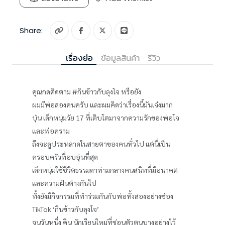
Share:
เรื่องย่อ
ข้อมูลสินค้า
รีวิว
คุณกดติดตาม #กินข้าวกับลุงโจ หรือยัง
ผมมีพ่อสองคนครับ และผมคิดว่าเรื่องนี้มันเจ๋งมาก
บุ๋น เด็กหนุ่มวัย 17 ที่เติบโตมาจากความรักของพ่อโจ
และพ่อคราม
ถึงจะดูประหลาดในสายตาของคนทั่วไป แต่นี่เป็น
ครอบครัวที่อบอุ่นที่สุด
เด็กหนุ่มใช้ชีวิตธรรมดาท่ามกลางคนสนิทที่มีอนาคต
และความฝันต่างกันไป
ทั้งยังมีกิจกรรมที่ทำร่วมกันกับพ่อทั้งสองอย่างช่อง
TikTok ‘กินข้าวกับลุงโจ’
จนวันหนึ่ง คีน นักเรียนใหม่ที่ซ่อนตัวตนบางอย่างไว้