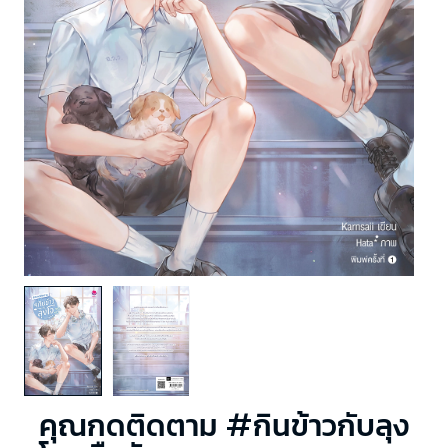
คุณกดติดตาม #กินข้าวกับลุง