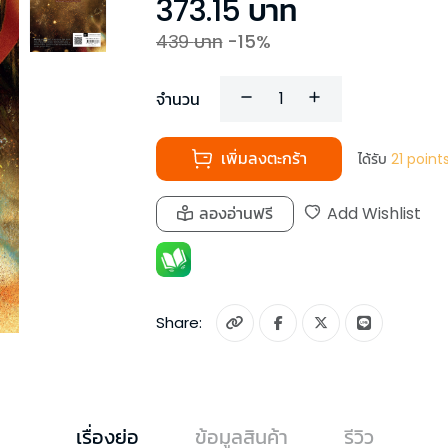
373.15
บาท
439
บาท
-
15
%
จำนวน
เพิ่มลงตะกร้า
ได้รับ
21
point
ลองอ่านฟรี
Add Wishlist
Share:
เรื่องย่อ
ข้อมูลสินค้า
รีวิว