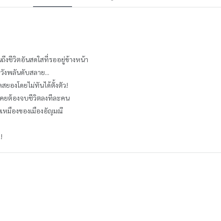
งชีวิตอันสดใสที่รออยู่ข้างหน้า
ังพลันดับสลาย...
ยองโดยไม่ทันได้ตั้งตัว!
นเคยต้องจบชีวิตลงทีละคน
ปในเหมืองของเมืองอัญมณี
!