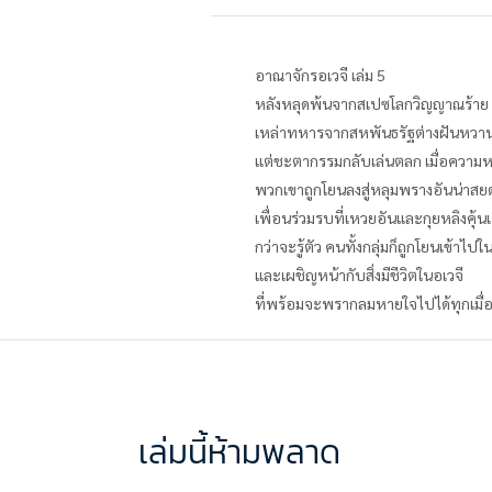
อาณาจักรอเวจี เล่ม 5
หลังหลุดพ้นจากสเปซโลกวิญญาณร้าย
เหล่าทหารจากสหพันธรัฐต่างฝันหวานถึ
แต่ชะตากรรมกลับเล่นตลก เมื่อความหว
พวกเขาถูกโยนลงสู่หลุมพรางอันน่าสยดส
เพื่อนร่วมรบที่เหวยอันและกุยหลิงคุ้
กว่าจะรู้ตัว คนทั้งกลุ่มก็ถูกโยนเข้าไ
และเผชิญหน้ากับสิ่งมีชีวิตในอเวจี
ที่พร้อมจะพรากลมหายใจไปได้ทุกเมื่อ
เล่มนี้ห้ามพลาด