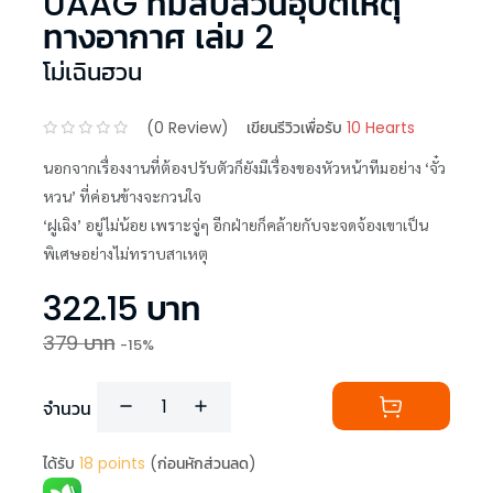
UAAG ทีมสืบสวนอุบัติเหตุ
ทางอากาศ เล่ม 2
โม่เฉินฮวน
(
0
Review)
เขียนรีวิวเพื่อรับ
10 Hearts
นอกจากเรื่องงานที่ต้องปรับตัวก็ยังมีเรื่องของหัวหน้าทีมอย่าง ‘จั๋ว
หวน’ ที่ค่อนข้างจะกวนใจ
‘ฝูเฉิง’ อยู่ไม่น้อย เพราะจู่ๆ อีกฝ่ายก็คล้ายกับจะจดจ้องเขาเป็น
พิเศษอย่างไม่ทราบสาเหตุ
322.15
บาท
379
บาท
-
15
%
จำนวน
ได้รับ
18
points
(ก่อนหักส่วนลด)