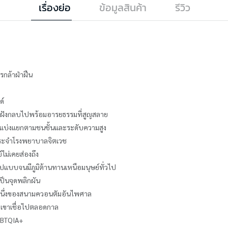
เรื่องย่อ
ข้อมูลสินค้า
รีวิว
รกล้าฝ่าฝืน
ด์
ูกฝังกลบไปพร้อมอารยธรรมที่สูญสลาย
้า แบ่งแยกตามชนชั้นและระดับความสูง
ประจำโรงพยาบาลจิตเวช
์ไม่เคยส่องถึง
ปแบบจนมีภูมิต้านทานเหนือมนุษย์ทั่วไป
เป็นจุดพลิกผัน
วนหนึ่งของสนามควอนตัมอันไพศาล
ที่เขาเชื่อไปตลอดกาล
LGBTQIA+