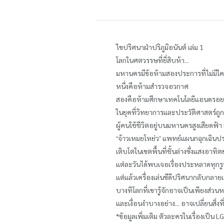
ไขปริศนาฝ่าปริภูมิอนันต์ เล่ม 1
โลกในศตวรรษที่ยี่สิบห้า...
มหานครมีข้อห้ามสองประการที่ไม่มีใค
หนึ่งคือห้ามสำรวจอวกาศ
สองคือห้ามศึกษาเทคโนโลยีแอนดรอย
ในยุคที่วิทยาการและประวัติศาสตร์ถ
ผู้คนใช้ชีวิตอยู่บนมหานครสูงเสียดฟ
‘จ้าวเหมยโหย่ว’ แพทย์แผนกฉุกเฉิน
เติบโตในเขตพื้นที่ชั้นล่างซึ่งแสงอาทิตย
แต่ละวันได้พบเจอเรื่องประหลาดทุกรู
แต่แล้วเครื่องเล่นซีดีปริศนากลับกลาย
บางทีโลกที่เขารู้จักอาจเป็นเพียงส่
และเงื่อนงำบางอย่าง... อาจเปลี่ยนสิ่ง
*ข้อมูลเพิ่มเติม ตัวละครในเรื่องเป็น 