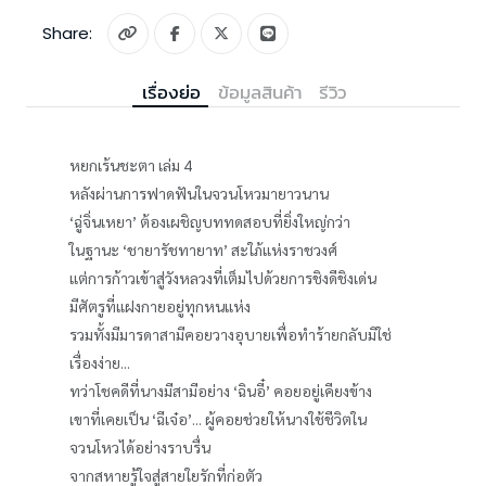
Share:
เรื่องย่อ
ข้อมูลสินค้า
รีวิว
หยกเร้นชะตา เล่ม 4
หลังผ่านการฟาดฟันในจวนโหวมายาวนาน
‘ฉู่จิ่นเหยา’ ต้องเผชิญบททดสอบที่ยิ่งใหญ่กว่า
ในฐานะ ‘ชายารัชทายาท’ สะใภ้แห่งราชวงศ์
แต่การก้าวเข้าสู่วังหลวงที่เต็มไปด้วยการชิงดีชิงเด่น
มีศัตรูที่แฝงกายอยู่ทุกหนแห่ง
รวมทั้งมีมารดาสามีคอยวางอุบายเพื่อทำร้ายกลับมิใช่
เรื่องง่าย...
ทว่าโชคดีที่นางมีสามีอย่าง ‘ฉินอี๋’ คอยอยู่เคียงข้าง
เขาที่เคยเป็น ‘ฉีเจ๋อ’... ผู้คอยช่วยให้นางใช้ชีวิตใน
จวนโหวได้อย่างราบรื่น
จากสหายรู้ใจสู่สายใยรักที่ก่อตัว