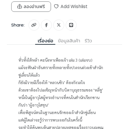
ลองอ่านฟรี
Add Wishlist
Share:
เรื่องย่อ
ข้อมูลสินค้า
รีวิว
ทั่วทั้งใต้หล้า คะนึงหาเพียงเจ้า เล่ม 3 (เล่มจบ)
แม้จะฟันฝ่าอันตรายทั้งหลายทั้งปวงจนล่วงเข้าสำนัก
ขู่เลี่ยนได้แล้ว
ก็ยังมิวายมีเรื่องให้ ‘หลวนชิว’ ต้องกังวลใจ
ด้วยเขาต้องไปเผชิญหน้ากับบิดาบุญธรรมของ ‘หลี่ซู’
หนึ่งในผู้อาวุโสผู้ทรงอำนาจที่คนในสำนักเรียกขาน
กันว่า ‘ผู้อาวุโสชุน’
เพื่อพิสูจน์ตนในฐานะคนรักของเจ้าสำนักขู่เลี่ยน
แต่ผู้ใดเล่าจะรู้ว่าการพบเจอกันในครั้งนี้
จะทำให้ค้นพบต้นสายปลายเหตุของเรื่องราวบุญคุณ