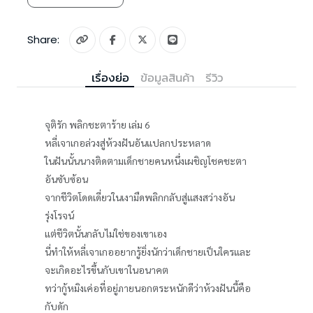
Share:
เรื่องย่อ
ข้อมูลสินค้า
รีวิว
จุติรัก พลิกชะตาร้าย เล่ม 6
หลี่เจาเกอล่วงสู่ห้วงฝันอันแปลกประหลาด
ในฝันนั้นนางติดตามเด็กชายคนหนึ่งเผชิญโชคชะตา
อันซับซ้อน
จากชีวิตโดดเดี่ยวในเงามืดพลิกกลับสู่แสงสว่างอัน
รุ่งโรจน์
แต่ชีวิตนั้นกลับไม่ใช่ของเขาเอง
นี่ทำให้หลี่เจาเกออยากรู้ยิ่งนักว่าเด็กชายเป็นใครและ
จะเกิดอะไรขึ้นกับเขาในอนาคต
ทว่ากู้หมิงเค่อที่อยู่ภายนอกตระหนักดีว่าห้วงฝันนี้คือ
กับดัก