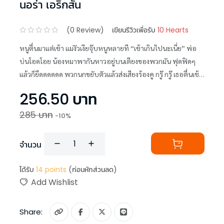
นอร่า เอริกสัน
(
0
Review)
เขียนรีวิวเพื่อรับ
10 Hearts
หนูตื่นมาแต่เช้า แม่งัวเงียจุ๊บหนูหลายที “เช้าเกินไปนะเนี่ย” พ่อ
บ่นโอดโอย น้องหมาพากันหาวอยู่บนเตียงของพวกมัน ฟุดฟิดๆ
แล้วก็ยืดดดดดด พวกนกขยับตัวแล้วส่งเสียงร้องคู กรู๊ กรู๊ เธอตื่นเช้า
เกินไป ใช่ๆ เห็นๆ กันอยู่
256.50
บาท
285
บาท
-
10
%
จำนวน
ได้รับ
14
points
(ก่อนหักส่วนลด)
Add Wishlist
Share: