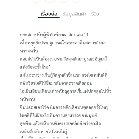
เรื่องย่อ
ข้อมูลสินค้า
รีวิว
ยอดสถาปนิกผู้พิทักษ์อาณาจักร เล่ม 11
เพื่อหยุดยั้งปรากฏการณ์โชคชะตาคืนสภาพอันน่า
หวาดหวั่น
ลอยด์จำเป็นต้องรวบรวมวัสดุหลักมาบูรณะอัญมณี
แห่งสัจจะขึ้นใหม่
แต่ในระหว่างเก็บกู้วัสดุหลักชิ้นแรก ดวงใจเหมันต์ที่
กษัตริยาใจดีให้ยืมมาดันอาละวาดเสียก่อน
ไอเย็นเยียบเทียบเท่าหนึ่งฤดูกาลเริ่มแผ่ปกคลุมไปทั่ว
หน้างาน
ขืนปล่อยเอาไว้คงไม่อาจหลีกเลี่ยงเหตุสลดครั้งใหญ่
โชคดีที่ไม่มีอะไรเกินความสามารถของมนุษย์
สุดท้ายแล้วหน้างานยังคงปลอดภัยดี ทว่าดวงใจ
เหมันต์กลับหายไปไหนไม่รู้