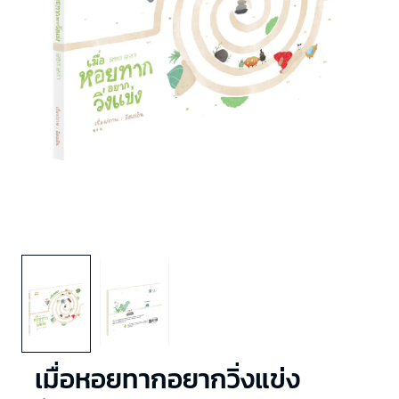
เมื่อหอยทากอยากวิ่งแข่ง